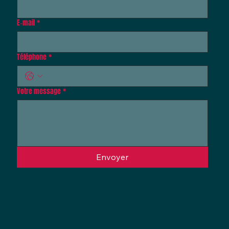
E‑mail
*
Téléphone
*
Votre message
*
Envoyer