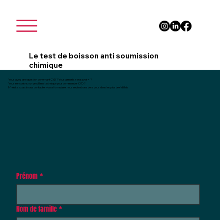
Le test de boisson anti soumission
chimique
Vous avez une question conernant CYD ? Vous aimeriez en savoir + ?
Vous rencontrez un problème technique pour commander CYD ?
N'hésitez pas à nous contacter via ce formulaire, nous reviendrons vers vous dans les plus bref délais
Prénom
*
Nom de famille
*